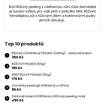
Boží Růžový peeling s nádhernou vůní růže damašské
je luxusní volbou pro vaši péči o pokožku těla. Růžová
himalájskou sůl s růžovým jílem a květinovými pudry
jemně obrušují...
Top 10 produktů
Růžový a Křišťálový PEELING (2x50g) - dárkové balení
350 Kč
RŮŽOVÝ PEELING (50g)
155 Kč
KŘIŠŤÁLOVÝ PEELING (50g)
175 Kč
Vzorečky peelingů křišťálový a růžový
95 Kč
Dárkové balení Křišťálový a Růžový peeling malý
490 Kč