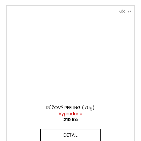
Kód:
77
RŮŽOVÝ PEELING (70g)
Vyprodáno
210 Kč
DETAIL