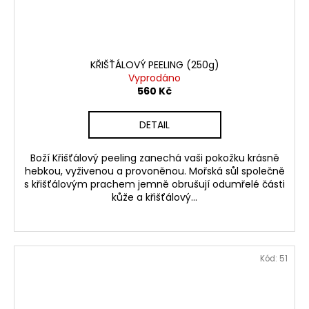
KŘIŠŤÁLOVÝ PEELING (250g)
Vyprodáno
560 Kč
DETAIL
Boží Křišťálový peeling zanechá vaši pokožku krásně
hebkou, vyživenou a provoněnou. Mořská sůl společně
s křišťálovým prachem jemně obrušují odumřelé části
kůže a křišťálový...
Kód:
51