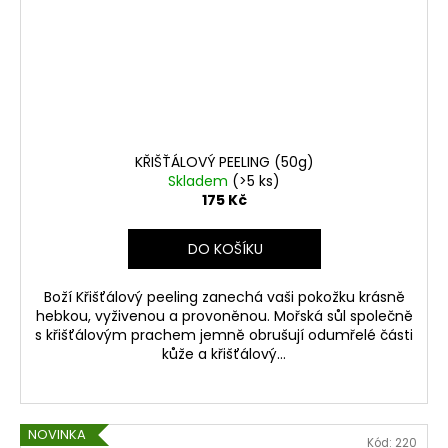
KŘIŠŤÁLOVÝ PEELING (50g)
Skladem
(>5 ks)
175 Kč
DO KOŠÍKU
Boží Křišťálový peeling zanechá vaši pokožku krásně
hebkou, vyživenou a provoněnou. Mořská sůl společně
s křišťálovým prachem jemně obrušují odumřelé části
kůže a křišťálový...
NOVINKA
Kód:
220