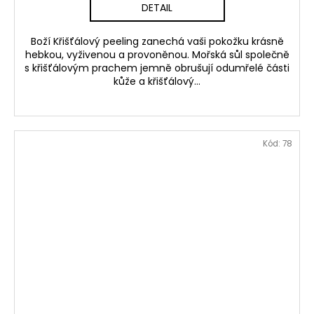
DETAIL
Boží Křišťálový peeling zanechá vaši pokožku krásně
hebkou, vyživenou a provoněnou. Mořská sůl společně
s křišťálovým prachem jemně obrušují odumřelé části
kůže a křišťálový...
Kód:
78