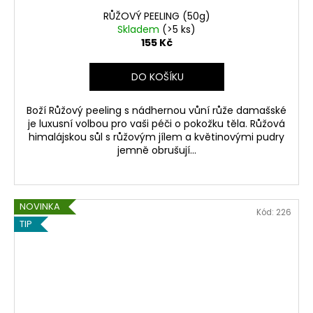
RŮŽOVÝ PEELING (50g)
Skladem
(>5 ks)
155 Kč
DO KOŠÍKU
Boží Růžový peeling s nádhernou vůní růže damašské
je luxusní volbou pro vaši péči o pokožku těla. Růžová
himalájskou sůl s růžovým jílem a květinovými pudry
jemně obrušují...
NOVINKA
Kód:
226
TIP