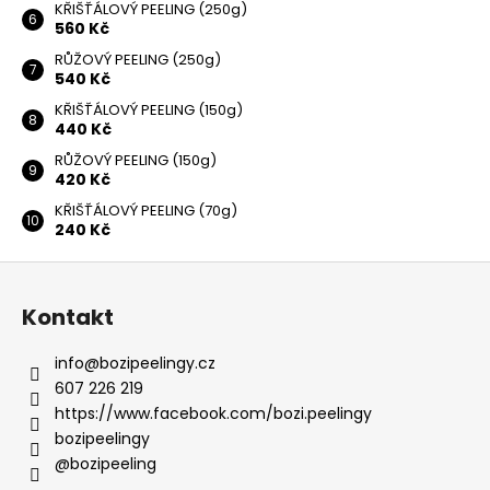
KŘIŠŤÁLOVÝ PEELING (250g)
560 Kč
RŮŽOVÝ PEELING (250g)
540 Kč
KŘIŠŤÁLOVÝ PEELING (150g)
440 Kč
RŮŽOVÝ PEELING (150g)
420 Kč
KŘIŠŤÁLOVÝ PEELING (70g)
240 Kč
Z
á
Kontakt
p
a
info
@
bozipeelingy.cz
t
607 226 219
í
https://www.facebook.com/bozi.peelingy
bozipeelingy
@bozipeeling