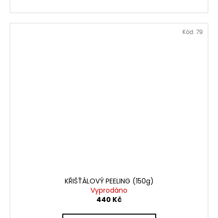
Kód:
79
KŘIŠŤÁLOVÝ PEELING (150g)
Vyprodáno
440 Kč