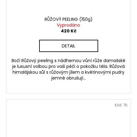
RŮŽOVÝ PEELING (150g)
Vyprodáno
420 Kč
DETAIL
Boží Růžový peeling s nádhernou vůní růže damašské
je luxusní volbou pro vaši péči o pokožku těla. Růžová
himalájskou sůl s růžovým jílem a květinovými pudry
jemně obrušují...
Kód:
76