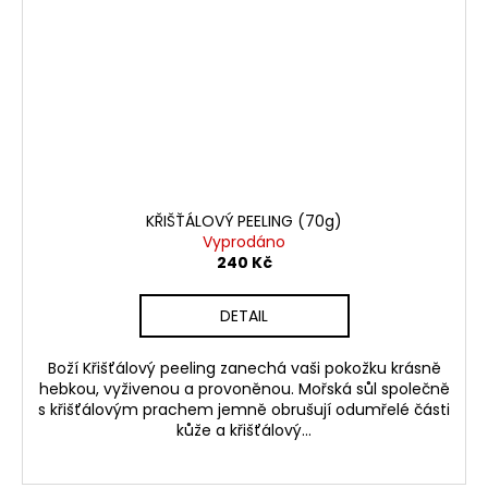
KŘIŠŤÁLOVÝ PEELING (70g)
Vyprodáno
240 Kč
DETAIL
Boží Křišťálový peeling zanechá vaši pokožku krásně
hebkou, vyživenou a provoněnou. Mořská sůl společně
s křišťálovým prachem jemně obrušují odumřelé části
kůže a křišťálový...