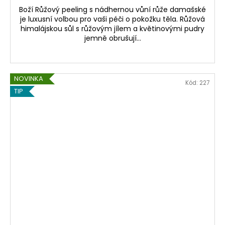
Boží Růžový peeling s nádhernou vůní růže damašské
je luxusní volbou pro vaši péči o pokožku těla. Růžová
himalájskou sůl s růžovým jílem a květinovými pudry
jemně obrušují...
NOVINKA
Kód:
227
TIP