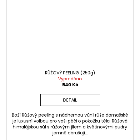
RŮŽOVÝ PEELING (250g)
Vyprodáno
540 Kč
DETAIL
Boží Růžový peeling s nádhernou vůní růže damašské
je luxusní volbou pro vaši péči o pokožku těla. Růžová
himalájskou sůl s růžovým jílem a květinovými pudry
jemně obrušují...