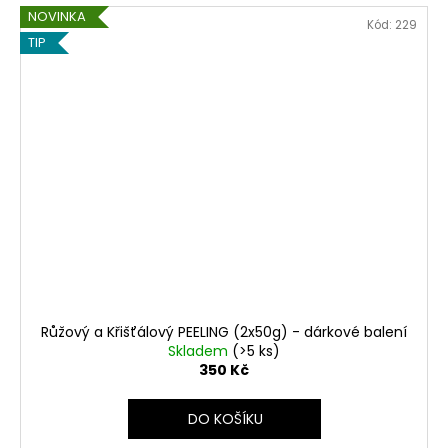
NOVINKA
Kód:
229
TIP
Růžový a Křišťálový PEELING (2x50g) - dárkové balení
Skladem
(>5 ks)
350 Kč
DO KOŠÍKU