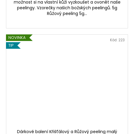
možnost si na vlastní kůži vyzkoušet a ovonět naše
peelingy. Vzorečky našich božských peelingů. 5g
Růžový peeling 5g...
NOVINKA
Kód:
223
TIP
Dárkové balení Křišťálový a Růžový peeling malý