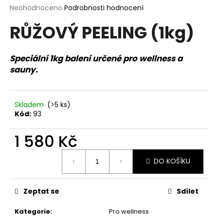
Průměrné
Neohodnoceno
Podrobnosti hodnocení
a
hodnocení
j
RŮŽOVÝ PEELING (1kg)
produktu
í
je
0,0
t
z
Speciální 1kg balení určené pro wellness a
?
5
sauny.
hvězdiček.
Skladem
(>5 ks)
HLEDAT
Kód:
93
1 580 Kč
Měrná
D
DO KOŠÍKU
cena:
o
p
o
Zeptat se
Sdílet
r
u
Kategorie
:
Pro wellness