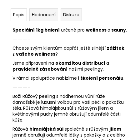
č
u
j
Popis
Hodnocení
Diskuze
e
m
Speciální
1kg balení
určené pro
wellness
a
sauny
.
e
-------
KŘIŠŤÁLOVÝ
Chcete svým klientům dopřát ještě silnější
zážitek
PEELING
z
vašeho wellness
?
(50G)
Jsme připraveni na
okamžitou distribuci
a
175
pravidelné zásobování
našimi peelingy.
Kč
V rámci spolupráce nabízíme i
školení personálu
.
-------
Boží Růžový peeling s nádhernou vůní růže
damašské je luxusní volbou pro vaši péči o pokožku
těla. Růžová himalájskou sůl s růžovým jílem a
květinovými pudry jemně obrušují odumřelé části
kůže.
Růžová
himalájská sůl
společně s růžovým
jílem
jemně obrušují odumřelé látky z pokožky a z celého