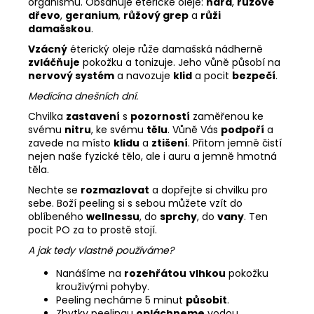
organismu. Obsahuje éterické oleje:
nard
,
růžové
dřevo
,
geranium
,
růžový grep
a
růži
damašskou
.
Vzácný
éterický oleje růže damašská nádherně
zvláčňuje
pokožku a tonizuje. Jeho vůně působí na
nervový systém
a navozuje
klid
a pocit
bezpečí
.
Medicína dnešních dní.
Chvilka
zastavení
s
pozorností
zaměřenou ke
svému
nitru
, ke svému
tělu
. Vůně Vás
podpoří
a
zavede na místo
klidu
a
ztišení
. Přitom jemně čistí
nejen naše fyzické tělo, ale i auru a jemně hmotná
těla.
Nechte se
rozmazlovat
a dopřejte si chvilku pro
sebe. Boží peeling si s sebou můžete vzít do
oblíbeného
wellnessu
, do
sprchy
, do
vany
. Ten
pocit PO za to prostě stojí.
A jak tedy vlastně používáme?
Nanášíme na
rozehřátou
vlhkou
pokožku
krouživými pohyby.
Peeling necháme 5 minut
působit
.
Zbytky peelingu
opláchneme
vodou.