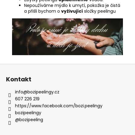
Nepoužíváme mýdlo k umytí, pokožka je čistá
a přišli bychom o
vyživující
složky peelingu
Z
á
Kontakt
p
a
info
@
bozipeelingy.cz
t
607 226 219
í
https://www.facebook.com/bozi.peelingy
bozipeelingy
@bozipeeling